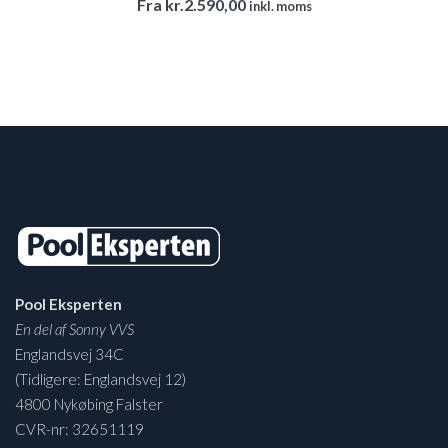
Fra
kr.
2.590,00
inkl. moms
Pool Eksperten
En del af Sonny VVS
Englandsvej 34C
(Tidligere: Englandsvej 12)
4800 Nykøbing Falster
CVR-nr: 32651119