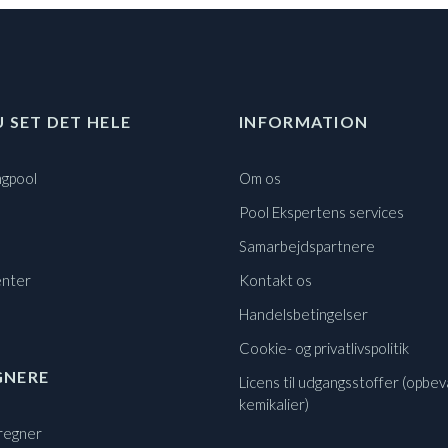
U SET DET HELE
INFORMATION
gpool
Om os
Pool Ekspertens services
Samarbejdspartnere
nter
Kontakt os
Handelsbetingelser
Cookie- og privatlivspolitik
GNERE
Licens til udgangsstoffer (opbev
kemikalier)
regner