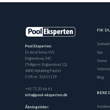
FIK D
Swimmin
Pool Eksperten
En del af Sonny VVS
Spa
Englandsvej 34C
Sauna
(Tidligere: Englandsvej 12)
Vidence
4800 Nykøbing Falster
CVR-nr: 32651119
Blog
+45 72 20 66 61
BERE
info@pool-eksperten.dk
Kemibe
Åbningstider: