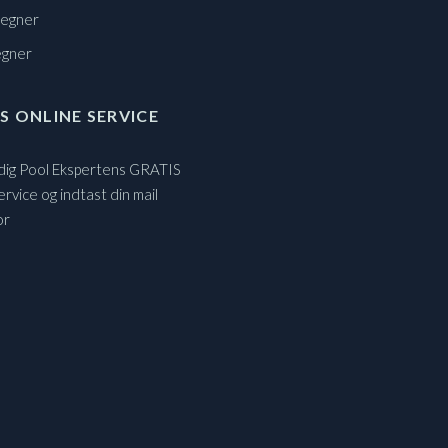
regner
egner
S ONLINE SERVICE
 dig Pool Ekspertens GRATIS
ervice og indtast din mail
or