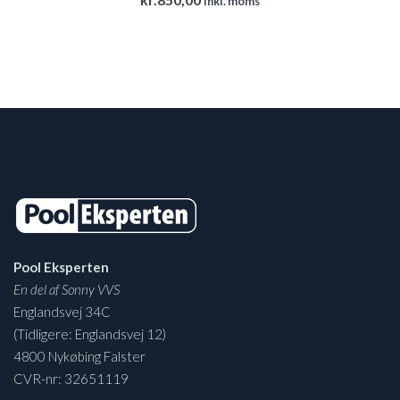
inkl. moms
Pool Eksperten
En del af Sonny VVS
Englandsvej 34C
(Tidligere: Englandsvej 12)
4800 Nykøbing Falster
CVR-nr: 32651119