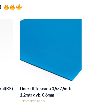
!
ral(KS)
Liner til Toscana 3,5×7,5mtr
1,2mtr dyb, 0,6mm
Fritstående pools