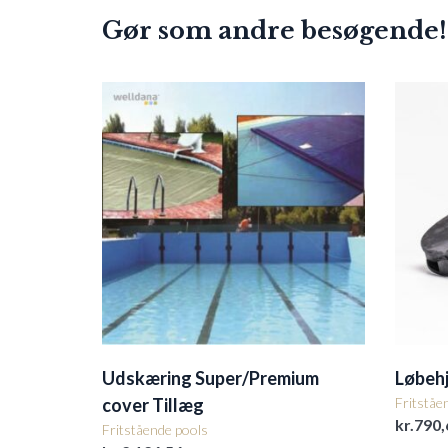
Gør som andre besøgende!
Udskæring Super/Premium
Løbehj
cover Tillæg
Fritståe
kr.
790,
Fritstående pools