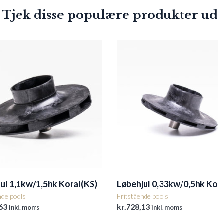
 Tjek disse populære produkter ud
ul 1,1kw/1,5hk Koral(KS)
Løbehjul 0,33kw/0,5hk Ko
nde pools
Fritstående pools
63
kr.
728,13
inkl. moms
inkl. moms