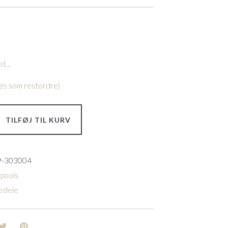
t...
lles som restordre)
TILFØJ TIL KURV
9-303004
 pools
edele