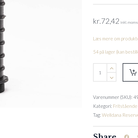
kr.
72,42
inkl. moms
Læs mere om produkte
54 på lager (kan besti
Lateral
arm
f.
Ø
650
Varenummer (SKU):
4
L
150
Kategori:
Fritstående
mm
Tag:
Welldana Reserv
Comfortana
filter
quantity
Share