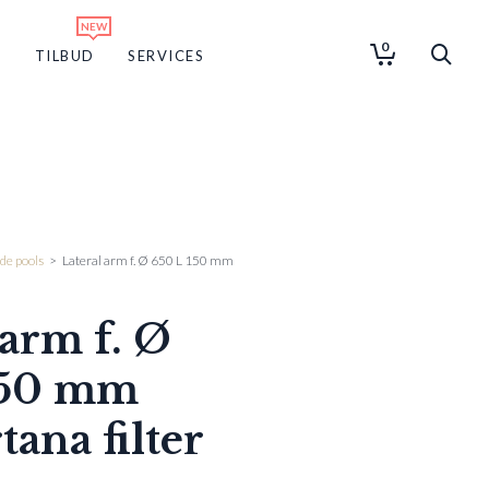
0
G
TILBUD
SERVICES
de pools
>
Lateral arm f. Ø 650 L 150 mm
 arm f. Ø
150 mm
ana filter