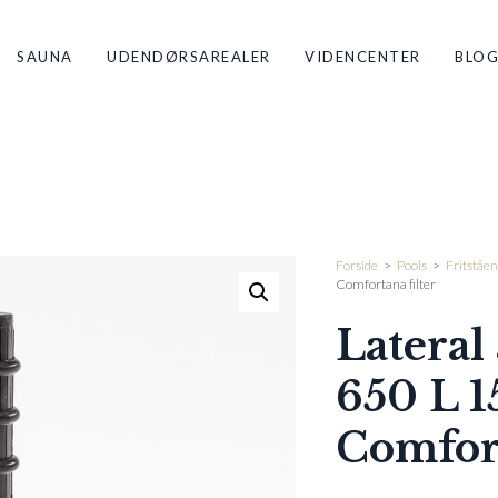
SAUNA
UDENDØRSAREALER
VIDENCENTER
BLO
Forside
>
Pools
>
Fritståen
Comfortana filter
Lateral
650 L 
Comfort