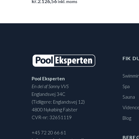
kr.
2.126,56
inkl. moms
FIK D
Swimmin
Pool Eksperten
En del af Sonny VVS
Spa
Englandsvej 34C
Sauna
(Tidligere: Englandsvej 12)
Vidence
4800 Nykøbing Falster
CVR-nr: 32651119
Blog
+45 72 20 66 61
BERE