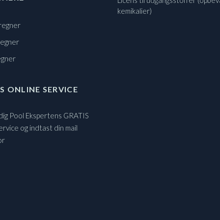
Licens til udgangsstoffer (opbev
kemikalier)
regner
regner
egner
S ONLINE SERVICE
 dig Pool Ekspertens GRATIS
ervice og indtast din mail
or