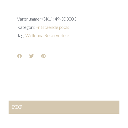
mm
Comfortana
filter
Varenummer (SKU):
49-303003
quantity
Kategori:
Fritstående pools
Tag:
Welldana Reservedele
PDF