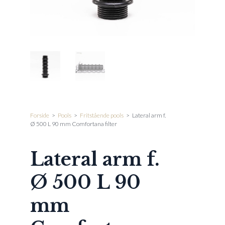
Forside
>
Pools
>
Fritstående pools
>
Lateral arm f.
Ø 500 L 90 mm Comfortana filter
Lateral arm f.
Ø 500 L 90
mm