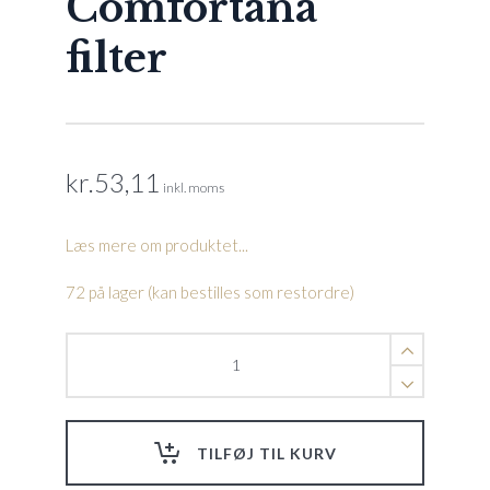
Comfortana
filter
kr.
53,11
inkl. moms
Læs mere om produktet...
72 på lager (kan bestilles som restordre)
Lateral
arm
f.
Ø
500
TILFØJ TIL KURV
L
90