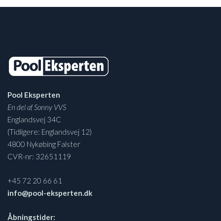
Pool Eksperten
En del af Sonny VVS
Englandsvej 34C
(Tidligere: Englandsvej 12)
4800 Nykøbing Falster
CVR-nr: 32651119
+45 72 20 66 61
info@pool-eksperten.dk
Åbningstider: