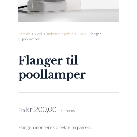
Forside
>
Pool
>
Indstøbningsdele
>
Lys
>
Flanger
til poollamper
Flanger til
poollamper
kr.
200,00
Fra
inkl. moms
Flangen monteres direkte på pæren.