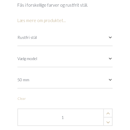
Fås i forskellige farver og rustfrit stål.
Læs mere om produktet...
Clear
Flanger
til
poollamper
quantity